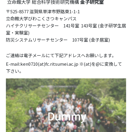
立命館大学 総合科学技術研究機構
金子研究室
〒525-8577 滋賀県草津市野路東1-1-1
立命館大学びわこくさつキャンパス
ハイテクリサーチセンター 141号室 143号室 (金子研学生居
室・実験室)
防災システムリサーチセンター 107号室 (金子居室)
ご連絡は電子メールにて下記アドレスへお願いします。
E-mail:ken0710(at)fc.ritsumei.ac.jp ※(at)を@に変換して
下さい。