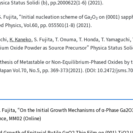
ica Status Solidi (b), pp.2000622(1-6) (2021).
 S. Fujita, “Initial nucleation scheme of Ga
O
on (0001) sapph
2
3
d Physics, Vol.60, pp. 055501(1-8) (2021).
uchi,
K. Kaneko
, S. Fujita, T. Onuma, T. Honda, T. Yamaguchi
ium Oxide Powder as Source Precursor” Physica Status Solidi
hesis of Metastable or Non-Equilibrium-Phased Oxides by t
 Japan Vol.70, No.5, pp. 369-373(2021). (DOI: 10.2472/jsms.70
S. Fujita, “On the Initial Growth Mechanisms of α-Phase Ga2
nce
, MM02 (Online)
 Growth of Epitaxial Rutile GeO2 Thin Film on (001) TiO2 