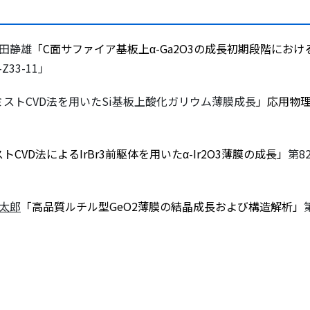
藤田静雄
「
C面サファイア基板上α-Ga2O3の成長初期段階にお
33-11」
ミストCVD法を用いたSi基板上酸化ガリウム薄膜成長
」
応用物理
トCVD法によるIrBr3前駆体を用いたα-Ir2O3薄膜の成長
」
第8
太郎
「
高品質ルチル型GeO2薄膜の結晶成長および構造解析
」