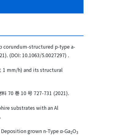
dgap corundum-structured p-type a-
21). (DOI: 10.1063/5.0027297) .
≧ 1 mm/h) and its structural
材料
70
巻
10
号
727-731 (2021).
hire substrates with an Al
.
or Deposition grown n-Type α-Ga
O
2
3