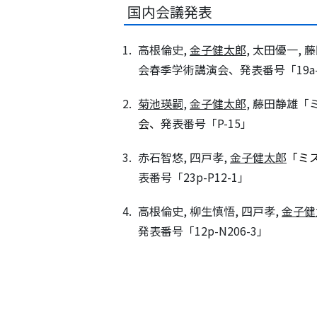
国内会議発表
高根倫史,
金子健太郎
, 太田優一, 
会春季学術講演会、発表番号「19a-Z
菊池瑛嗣
,
金子健太郎
, 藤田静雄「
会
、
発表番号「P-15」
赤石智悠, 四戸孝,
金子健太郎
「
ミス
表番号「23p-P12-1」
高根倫史, 柳生慎悟, 四戸孝,
金子健
発表番号「12p-N206-3」