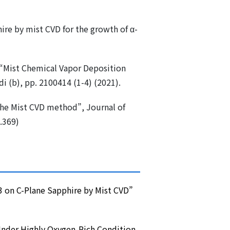
ire by mist CVD for the growth of α-
, “Mist Chemical Vapor Deposition
 (b), pp. 2100414 (1-4) (2021).
he Mist CVD method”, Journal of
.369)
O3 on C-Plane Sapphire by Mist CVD”
Under Highly Oxygen-Rich Condition