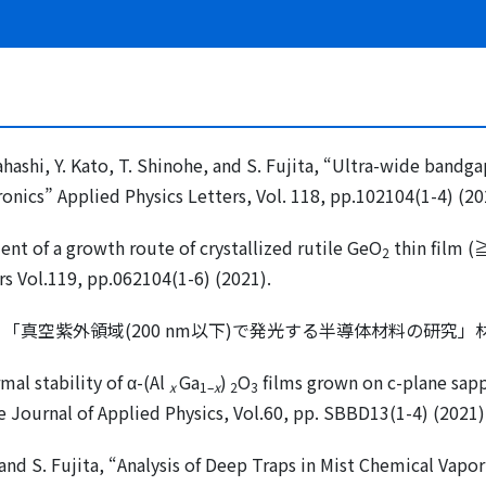
akahashi, Y. Kato, T. Shinohe, and S. Fujita, “Ultra-wide ban
onics” Applied Physics Letters, Vol. 118, pp.102104(1-4) (20
ent of a growth route of crystallized rutile GeO
thin film (
2
ers Vol.119, pp.062104(1-6) (2021).
，「真空紫外領域
(200 nm
以下
)
で発光する半導体材料の研究」
rmal stability of α-(Al
Ga
)
O
films grown on c-plane sapp
x
1–
x
2
3
Journal of Applied Physics, Vol.60, pp. SBBD13(1-4) (2021)
 and S. Fujita, “Analysis of Deep Traps in Mist Chemical Vap