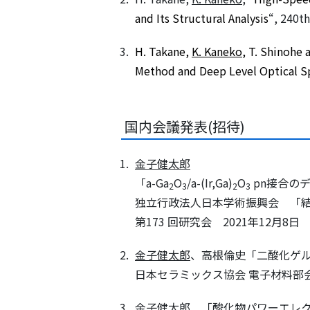
and Its Structural Analysis
“,
240th
H. Takane,
K. Kaneko
, T. Shinohe
Method and Deep Level Optical 
国内会議発表(招待)
金子健太郎
「a-Ga
O
/a-(Ir,Ga)
O
pn接合の
2
3
2
3
独立行政法人日本学術振興会 「結
第173 回研究会 2021年12月8日
金子健太郎
、高根倫史「二酸化ゲル
日本セラミックス協会 電子材料部会 
金子健太郎
「酸化物パワーエレク