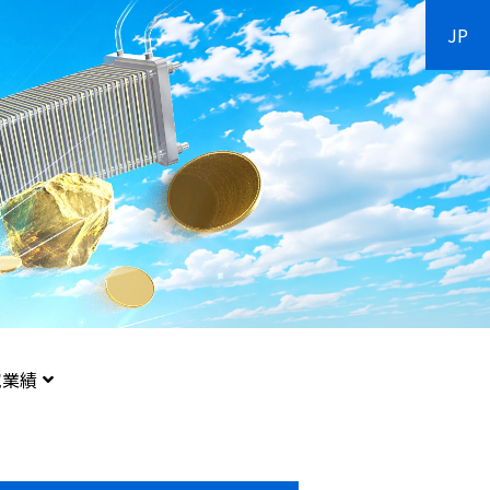
JP
究業績