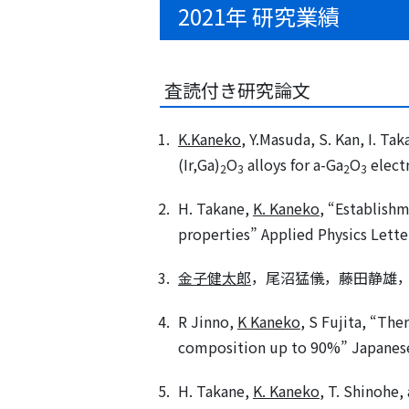
2021年 研究業績
査読付き研究論文
K.Kaneko
, Y.Masuda, S. Kan, I. T
(Ir,Ga)
O
alloys for a-Ga
O
electr
2
3
2
3
H. Takane,
K. Kaneko
, “Establishm
properties” Applied Physics Lett
金子健太郎
，尾沼猛儀，藤田静雄
R Jinno,
K Kaneko
, S Fujita, “The
composition up to 90%” Japanese 
H. Takane,
K. Kaneko
, T. Shinohe,