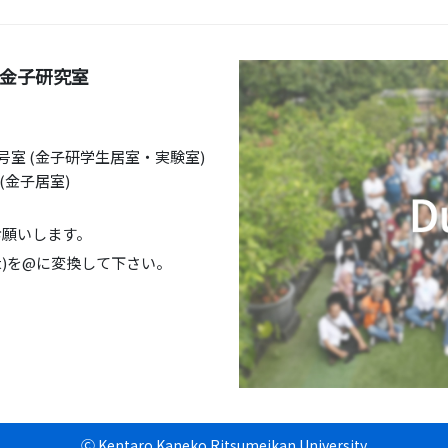
金子研究室
号室 (金子研学生居室・実験室)
(金子居室)
お願いします。
.jp ※(at)を@に変換して下さい。
Ⓒ Kentaro Kaneko Ritsumeikan University