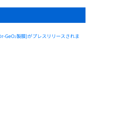
r-GeO
製膜)がプレスリリースされま
2