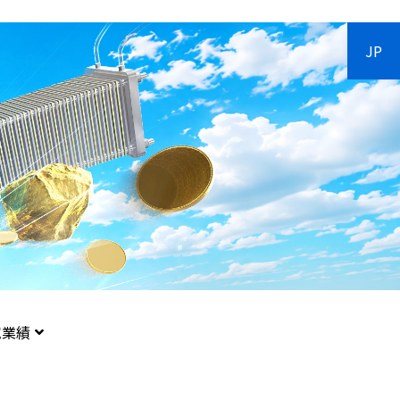
JP
究業績